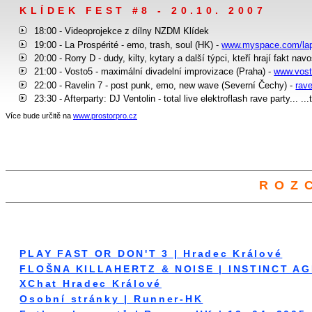
KLÍDEK FEST #8 - 20.10. 2007
18:00 - Videoprojekce z dílny NZDM Klídek
19:00 - La Prospérité - emo, trash, soul (HK) -
www.myspace.com/lap
20:00 - Rorry D - dudy, kilty, kytary a další týpci, kteří hrají fakt na
21:00 - Vosto5 - maximální divadelní improvizace (Praha) -
www.vost
22:00 - Ravelin 7 - post punk, emo, new wave (Severní Čechy) -
rav
23:30 - Afterparty: DJ Ventolin - total live elektroflash rave party... .
Více bude určitě na
www.prostorpro.cz
ROZ
PLAY FAST OR DON'T 3 | Hradec Králové
FLOŠNA KILLAHERTZ & NOISE | INSTINCT AG
XChat Hradec Králové
Osobní stránky | Runner-HK