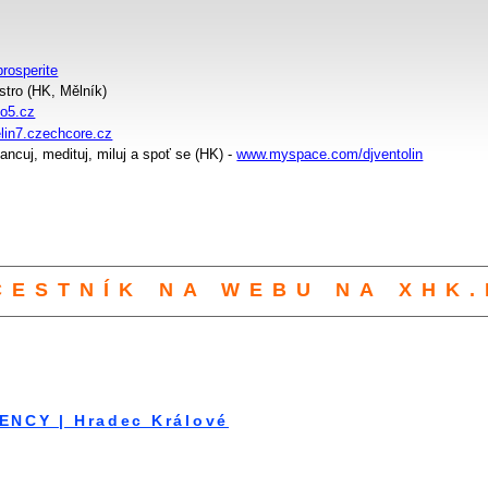
rosperite
vostro (HK, Mělník)
o5.cz
elin7.czechcore.cz
..tancuj, medituj, miluj a spoť se (HK) -
www.myspace.com/djventolin
CESTNÍK NA WEBU NA XHK.
ENCY | Hradec Králové